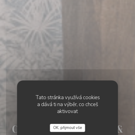
Tato stránka využívá cookies
a dává ti na výběr, co chceš
aktivovat
BAR À COCKTAIL & TAPAS
•
LUXEMBOURG
COMPAÑERO kitchen &
OK, přijmout vše
COMPAÑERO KITCHEN & COCKTAILS