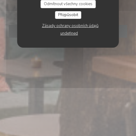
Odmítnout všechny cookies
cocktails
Přizpůsobit
Zásady ochrany osobních údajů
REZERVOVAT STŮL
undefined