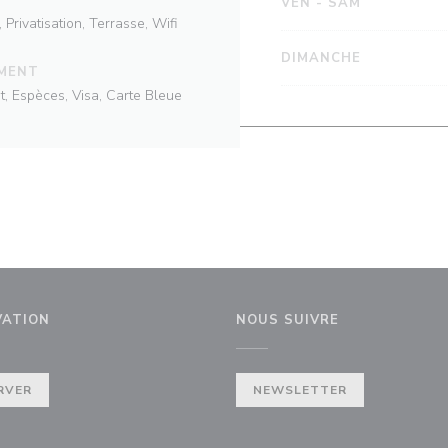
VEN
-
SAM
 Privatisation, Terrasse, Wifi
DIMANCHE
EMENT
t, Espèces, Visa, Carte Bleue
VATION
NOUS SUIVRE
lle fenêtre))
RVER
NEWSLETTER