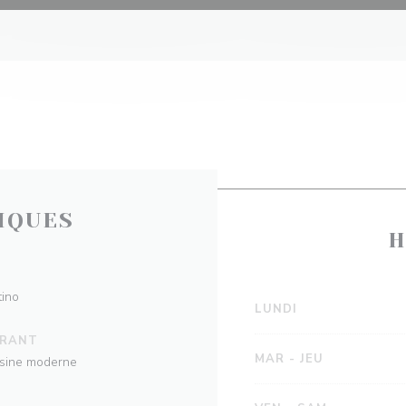
IQUES
H
tino
LUNDI
URANT
MAR
-
JEU
isine moderne