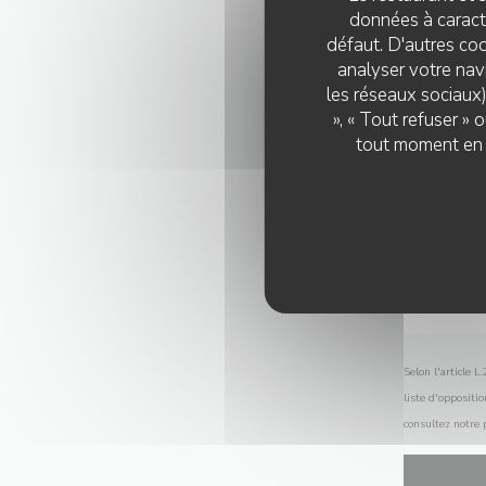
données à caractè
défaut. D'autres coo
analyser votre navi
les réseaux sociaux)
», « Tout refuser »
tout moment en c
Selon l'article 
liste d'oppositi
consultez notre