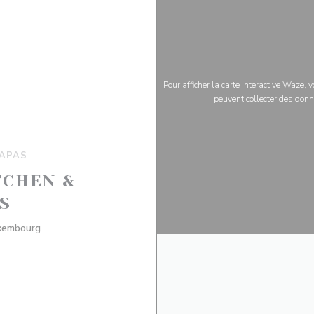
Pour afficher la carte interactive Waze,
peuvent collecter des donn
TAPAS
TCHEN &
S
((ouvre une nouvelle fenêtre))
uxembourg