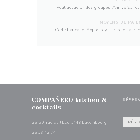
Peut accueillir des groupes, Anniversaires,
MOYENS DE PAI
Carte bancaire, Apple Pay, Titres restauran
COMPAÑERO kitchen &
RÉSER
cocktails
((ouvre une nouve
26-30, rue de l'Eau 1449 Luxembourg
RÉSE
26 39 42 74