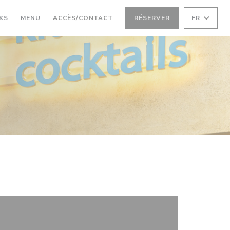
((OUVRE UNE NOUVELLE FENÊTRE))
((OUVRE UNE NOUVELLE FENÊTRE))
KS
MENU
ACCÈS/CONTACT
RÉSERVER
FR