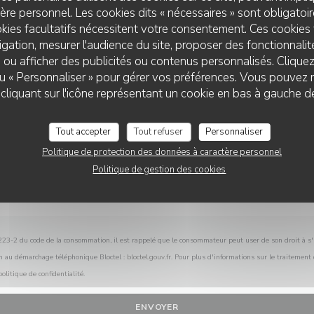
Vous désirez nous contacter ?
re personnel. Les cookies dits « nécessaires » sont obligatoire
Remplissez le formulaire ci-dessous !
kies facultatifs nécessitent votre consentement. Ces cookies 
gation, mesurer l'audience du site, proposer des fonctionnalité
 ou afficher des publicités ou contenus personnalisés. Clique
 ou « Personnaliser » pour gérer vos préférences. Vous pouvez 
COMPAÑERO KITCHEN & COCKTAILS
liquant sur l'icône représentant un cookie en bas à gauche d
Tout accepter
Tout refuser
Personnaliser
Politique de protection des données à caractère personnel
Politique de gestion des cookies
L.223-2 du code de la consommation, il est rappelé que le consommateur peut user de son droit à s'i
on au démarchage téléphonique Bloctel :
bloctel.gouv.fr
. Pour plus d'informations sur le traitement
politique de confidentialité
.