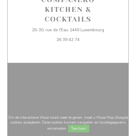
KITCHEN &
COCKTAILS
((opent in een 
26-30, rue de l'Eau 1449 Luxembourg
26 39 42 74
Om de interactieve Waze-kaart weer te geven, moet u Waze Map (Google)
cookies accepteren. Deze cookies kunnen navigatie- en locatiegegevens
verzamelen.
Toestaan