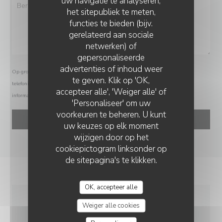
uw navigatie te analyseren,
het sitepubliek te meten,
functies te bieden (bijv.
gerelateerd aan sociale
netwerken) of
gepersonaliseerde
COMPAÑERO KITCHEN & COCKTAILS
advertenties of inhoud weer
Op grond van de privacywetgeving heeft u het recht om u af te melden voor
te geven. Klik op 'OK,
telefonische marketing via het Bel-me-niet Register:
bel-me-niet.nl
. Voor meer
accepteer alle', 'Weiger alle' of
informatie over hoe wij uw gegevens verwerken, zie ons
privacybeleid
.
'Personaliseer' om uw
voorkeuren te beheren. U kunt
uw keuzes op elk moment
wijzigen door op het
cookiepictogram linksonder op
de sitepagina's te klikken.
OK, accepteer alle
Weiger alle cookies
ALGEMENE