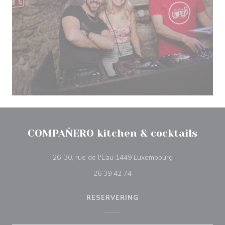
COMPAÑERO kitchen & cocktails
((opent in een n
26-30, rue de l'Eau 1449 Luxembourg
26 39 42 74
RESERVERING